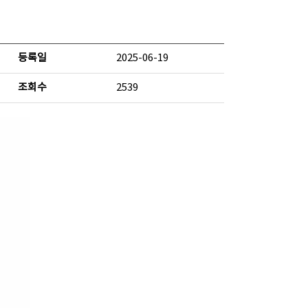
등록일
2025-06-19
조회수
2539